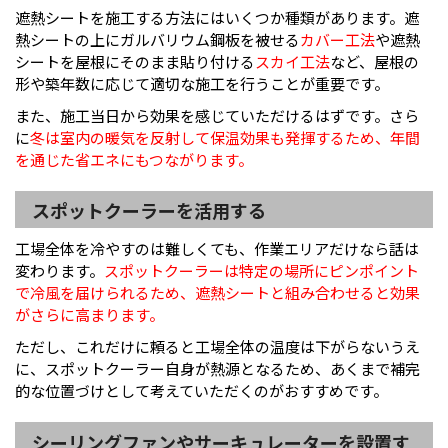
遮熱シートを施工する方法にはいくつか種類があります。遮
熱シートの上にガルバリウム鋼板を被せる
カバー工法
や遮熱
シートを屋根にそのまま貼り付ける
スカイ工法
など、屋根の
形や築年数に応じて適切な施工を行うことが重要です。
また、施工当日から効果を感じていただけるはずです。さら
に
冬は室内の暖気を反射して保温効果も発揮するため、年間
を通じた省エネにもつながります。
スポットクーラーを活用する
工場全体を冷やすのは難しくても、作業エリアだけなら話は
変わります。
スポットクーラーは特定の場所にピンポイント
で冷風を届けられるため、遮熱シートと組み合わせると効果
がさらに高まります。
ただし、これだけに頼ると工場全体の温度は下がらないうえ
に、スポットクーラー自身が熱源となるため、あくまで補完
的な位置づけとして考えていただくのがおすすめです。
シーリングファンやサーキュレーターを設置す