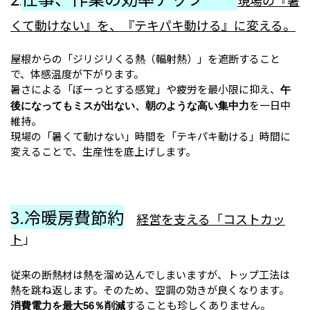
.
くて動けない』を、『テキパキ動ける』に変える。
屋根からの「ジリジリくる熱（輻射熱）」を遮断すること
で、体感温度が下がります。
暑さによる「ぼーっとする感覚」や疲労を最小限に抑え、
午
を一日中
後になってもミスが出ない、朝のような高い集中力
維持。
現場の「暑くて動けない」時間を「テキパキ動ける」時間に
変えることで、生産性を底上げします。
3.冷暖房費節約
経営を支える「コストカッ
ト
」
従来の断熱材は熱を溜め込んでしまいますが、トップ工法は
熱を跳ね返します。そのため、空調の効きが良くなります。
することも珍しくありません。
消費電力を最大56％削減