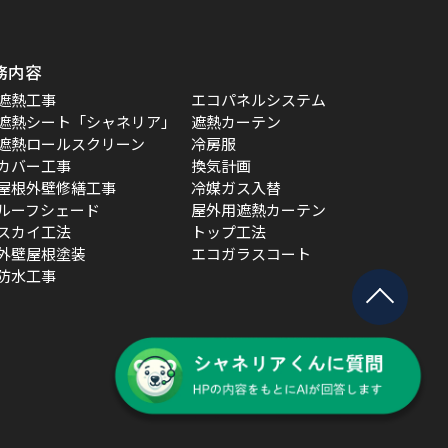
務内容
遮熱工事
エコパネルシステム
遮熱シート「シャネリア」
遮熱カーテン
遮熱ロールスクリーン
冷房服
カバー工事
換気計画
屋根外壁修繕工事
冷媒ガス入替
ルーフシェード
屋外用遮熱カーテン
スカイ工法
トップ工法
外壁屋根塗装
エコガラスコート
防水工事