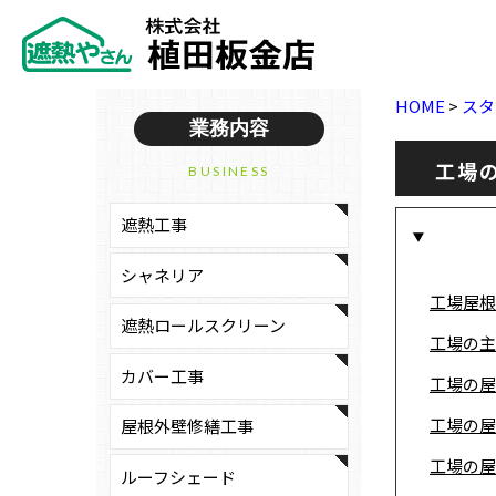
HOME
>
スタ
業務内容
工場
BUSINESS
遮熱工事
シャネリア
工場屋根
遮熱ロールスクリーン
工場の主
カバー工事
工場の屋
工場の屋
屋根外壁修繕工事
工場の屋
ルーフシェード