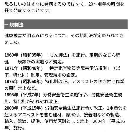
恐ろしいのはすぐに発病するのではなく、20～40年の時間を
経て発症することです。
規制法
健康被害が明るみになるにつれ、その規制法が定められてき
ました。
「じん肺法」を施行。定期的なじん肺
1960年（昭和35年）
健 康診断の実施など規定。
「特定化学物質等障害予防規則」（以
1971年（昭和46年）
下、特化則）制定。管理規則の設定。
特化則改正。アスベストの吹き付け作業
1975年（昭和50年）
の原則禁止など。
労働安全衛生法施行令、労働安全衛生規
1995年（平成7年）
則、特化則がそれぞれ改正。
労働安全衛生法施行令が改正。1重量％を
2003年（平成15年）
超えるアスベストを含む建材、摩擦材、接着剤などの製造、
輸入、譲渡、提供、使用が原則として禁止。2004年（平成16
年）施行。