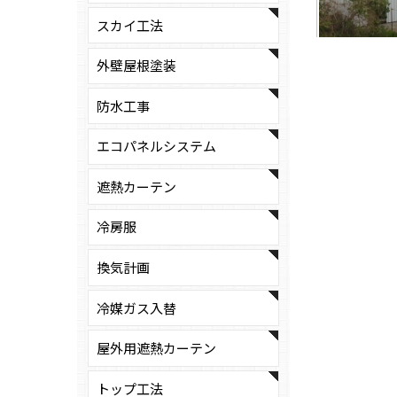
DCIM10
スカイ工法
外壁屋根塗装
防水工事
エコパネルシステム
遮熱カーテン
冷房服
換気計画
冷媒ガス入替
屋外用遮熱カーテン
トップ工法