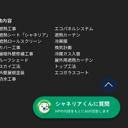
務内容
遮熱工事
エコパネルシステム
遮熱シート「シャネリア」
遮熱カーテン
遮熱ロールスクリーン
冷房服
カバー工事
換気計画
屋根外壁修繕工事
冷媒ガス入替
ルーフシェード
屋外用遮熱カーテン
スカイ工法
トップ工法
外壁屋根塗装
エコガラスコート
防水工事