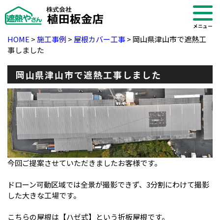
メニュー
HOME
>
施工事例
>
屋根カバー工事
>
岡山県津山市で遮熱工
事しました
岡山県津山市で遮熱工事しました
今回ご提案させていただきましたお客様です。
ドローン可動区域では全景が撮影できず、3分割にわけて撮影
・ブログ
した大きな工場です。
こちらの屋根は【ハゼ式】という折板屋根です。