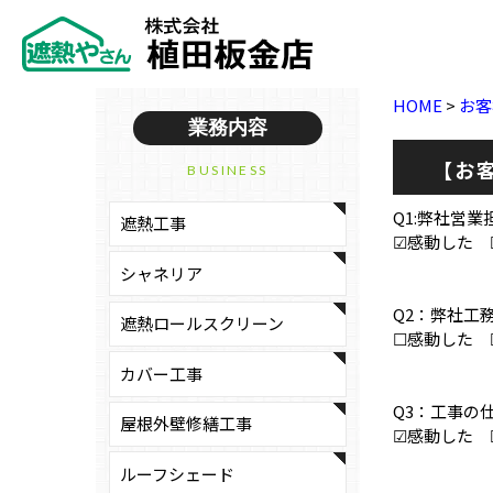
HOME
>
お客
業務内容
【お
BUSINESS
Q1:弊社営
遮熱工事
☑感動した 
シャネリア
Q2：弊社工
遮熱ロールスクリーン
☐感動した 
カバー工事
Q3：工事の
屋根外壁修繕工事
☑感動した 
ルーフシェード