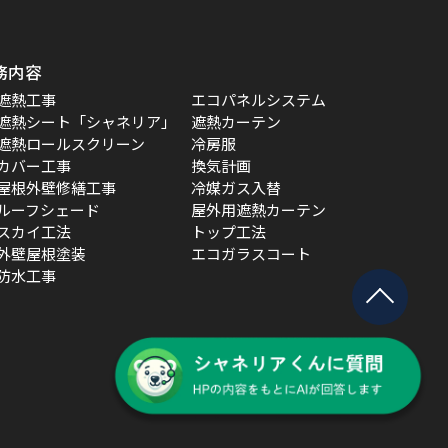
務内容
遮熱工事
エコパネルシステム
遮熱シート「シャネリア」
遮熱カーテン
遮熱ロールスクリーン
冷房服
カバー工事
換気計画
屋根外壁修繕工事
冷媒ガス入替
ルーフシェード
屋外用遮熱カーテン
スカイ工法
トップ工法
外壁屋根塗装
エコガラスコート
防水工事