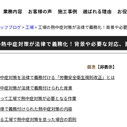
業務内容
お客様の声
施工事例
選ばれる理由
お役
ッフブログ
>
工場
>
工場の熱中症対策が法律で義務化！背景や必
の熱中症対策が法律で義務化！背景や必要な対応、
目次
【
非表示
】
中症対策を法律で義務付ける「労働安全衛生規則改正」とは
中症対策が法律で義務付けられた背景
って工場で熱中症対策が必要となる作業
律で義務付けられた熱中症対策の内容
る工場で熱中症対策を怠った場合の罰則