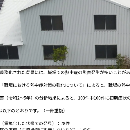
義務化された背景には、職場での熱中症の災害発生が多いことが
「職場における熱中症対策の強化について」によると、職場の熱中
害（令和2〜5年）の分析結果によると、103件中100件に初期症
容は以下のとおりです。（一部重複）
（重篤化した状態での発見）：78件
応の不備（医療機関に搬送しないなど）：41件