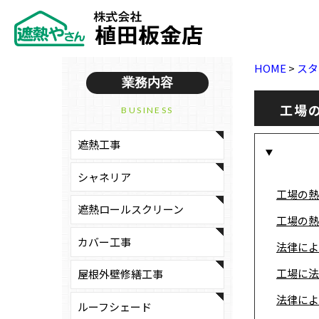
HOME
>
スタ
業務内容
工場
BUSINESS
遮熱工事
シャネリア
工場の熱
遮熱ロールスクリーン
工場の熱
カバー工事
法律によ
工場に法
屋根外壁修繕工事
法律によ
ルーフシェード